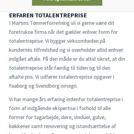
Gulvarbejde
ERFAREN TOTALENTREPRISE
I Martins Tømrerforretning vil vi gerne være dit
Køkken
foretrukne firma når det gælder enhver form for
totalentreprise. Vi bygger virksomheden på
Opsætning af hegn
kundernes tilfredshed og vi overholder altid enhver
Renovering
indgået aftale. På den måde er du altid sikret, at din
totalentreprise står færdig til tiden og til den
Renovering af sommerhus
aftalte pris. Vi udfører totalentreprise opgaver i
Faaborg og Svendborg omegn.
Snedker
Vi har mange års erfaring indenfor totalentreprise i
Tilbygning
form af indgående ekspertise i forhold til alle
former for tagarbejde, døre, vinduer, gulve,
Totalentreprise
køkkener samt renovering og istandsættelse af