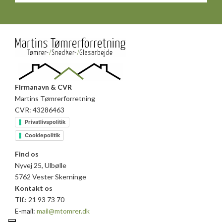
Firmanavn & CVR​
Martins Tømrerforretning
CVR: 43286463
Privatlivspolitik
Cookiepolitik
Find os​
Nyvej 25, Ulbølle
5762 Vester Skerninge
Kontakt os
Tlf.: 21 93 73 70
E-mail:
mail@mtomrer.dk