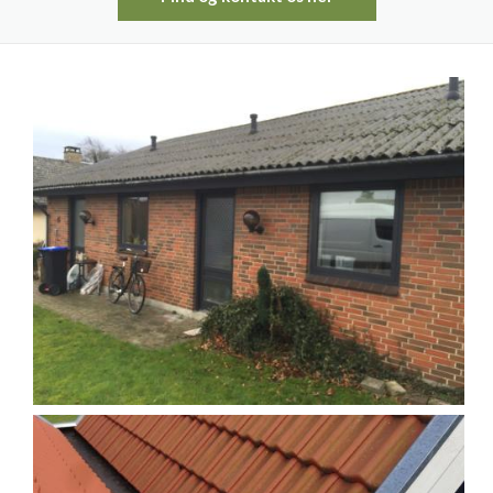
Gulvarbejde
Køkken
Opsætning af hegn
Renovering
Renovering af sommerhus
Snedker
Tilbygning
Totalentreprise